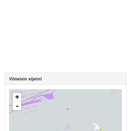
Viimeisin sijainti
+
-