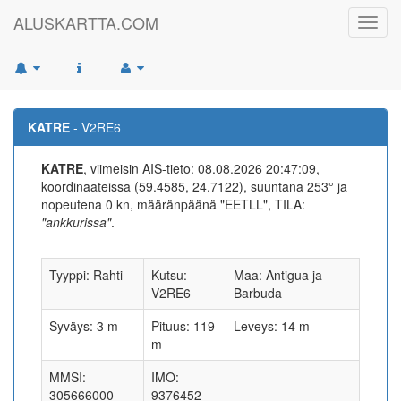
ALUSKARTTA.COM
Toggl
navig
KATRE
- V2RE6
KATRE
, viimeisin AIS-tieto: 08.08.2026 20:47:09,
koordinaateissa (59.4585, 24.7122), suuntana 253° ja
nopeutena 0 kn, määränpäänä "EETLL", TILA:
"ankkurissa"
.
Tyyppi: Rahti
Kutsu:
Maa: Antigua ja
V2RE6
Barbuda
Syväys: 3 m
Pituus: 119
Leveys: 14 m
m
MMSI:
IMO:
305666000
9376452