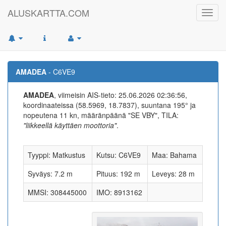
ALUSKARTTA.COM
Toggl
navig
AMADEA
- C6VE9
AMADEA
, viimeisin AIS-tieto: 25.06.2026 02:36:56,
koordinaateissa (58.5969, 18.7837), suuntana 195° ja
nopeutena 11 kn, määränpäänä "SE VBY", TILA:
"liikkeellä käyttäen moottoria"
.
Tyyppi: Matkustus
Kutsu: C6VE9
Maa: Bahama
Syväys: 7.2 m
Pituus: 192 m
Leveys: 28 m
MMSI: 308445000
IMO: 8913162