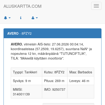
ALUSKARTTA.COM
Toggl
navig
AVERO
- 8PZY2
AVERO
, viimeisin AIS-tieto: 27.06.2026 00:04:14,
koordinaateissa (57.2509, 19.6257), suuntana NaN° ja
nopeutena 12 kn, määränpäänä "TUTUNCIFTLIK",
TILA:
"liikkeellä käyttäen moottoria"
.
Tyyppi: Tankkeri
Kutsu: 8PZY2
Maa: Barbados
Syväys: 9 m
Pituus: 269 m
Leveys: 46 m
MMSI:
IMO: 9250737
314001139