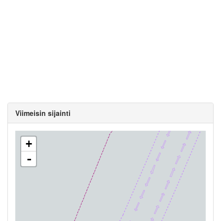
Viimeisin sijainti
+
-