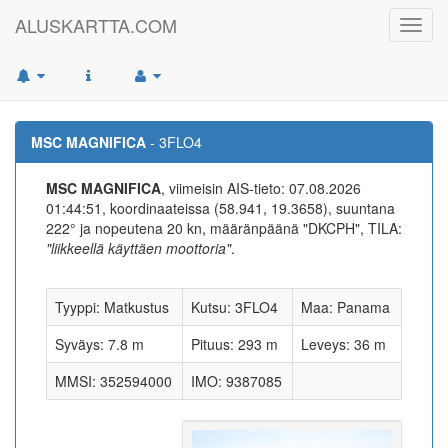
ALUSKARTTA.COM
Toggl
navig
MSC MAGNIFICA
- 3FLO4
MSC MAGNIFICA
, viimeisin AIS-tieto: 07.08.2026
01:44:51, koordinaateissa (58.941, 19.3658), suuntana
222° ja nopeutena 20 kn, määränpäänä "DKCPH", TILA:
"liikkeellä käyttäen moottoria"
.
Tyyppi: Matkustus
Kutsu: 3FLO4
Maa: Panama
Syväys: 7.8 m
Pituus: 293 m
Leveys: 36 m
MMSI: 352594000
IMO: 9387085