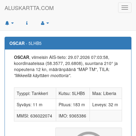
ALUSKARTTA.COM
Toggl
navig
OSCAR
- 5LHB5
OSCAR
, viimeisin AIS-tieto: 29.07.2026 07:03:58,
koordinaateissa (58.3577, 20.6808), suuntana 210° ja
nopeutena 12 kn, määränpäänä "MAP TM", TILA:
"liikkeellä käyttäen moottoria"
.
Tyyppi: Tankkeri
Kutsu: 5LHB5
Maa: Liberia
Syväys: 11 m
Pituus: 183 m
Leveys: 32 m
MMSI: 636022074
IMO: 9365386