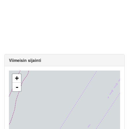
Viimeisin sijainti
+
-