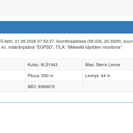
AIS-tieto: 01.08.2026 07:53:27, koordinaateissa (58.026, 20.3029), suu
1 kn, määränpäänä "EGPSD", TILA:
"liikkeellä käyttäen moottoria"
.
Kutsu: 9LS1943
Maa: Sierra Leone
Pituus: 250 m
Leveys: 44 m
IMO: 9389679