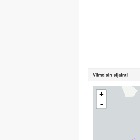
Viimeisin sijainti
+
-