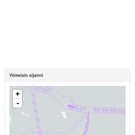
Viimeisin sijainti
+
-