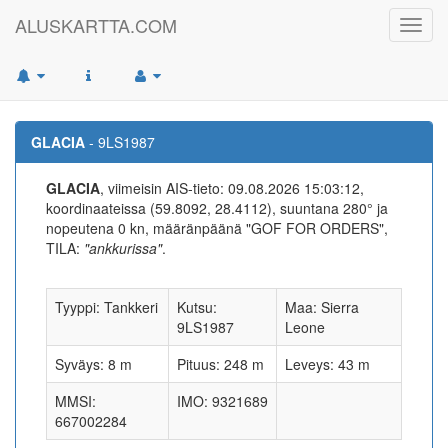
ALUSKARTTA.COM
Toggl
navig
GLACIA
- 9LS1987
GLACIA
, viimeisin AIS-tieto: 09.08.2026 15:03:12,
koordinaateissa (59.8092, 28.4112), suuntana 280° ja
nopeutena 0 kn, määränpäänä "GOF FOR ORDERS",
TILA:
"ankkurissa"
.
Tyyppi: Tankkeri
Kutsu:
Maa: Sierra
9LS1987
Leone
Syväys: 8 m
Pituus: 248 m
Leveys: 43 m
MMSI:
IMO: 9321689
667002284