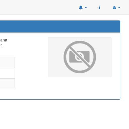
tana
a"
.