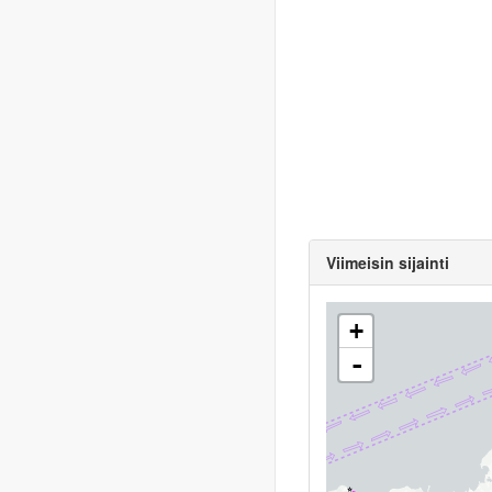
Viimeisin sijainti
+
-