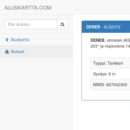
ALUSKARTTA.COM
DENEB
- 9LS2072
Aluskartta
DENEB
, viimeisin A
203° ja nopeutena 
Alukset
Tyyppi: Tankkeri
Syväys: 9 m
MMSI: 667002369