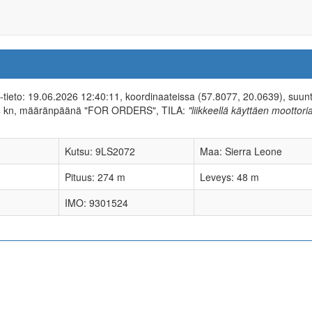
IS-tieto: 19.06.2026 12:40:11, koordinaateissa (57.8077, 20.0639), suun
14 kn, määränpäänä "FOR ORDERS", TILA:
"liikkeellä käyttäen moottori
Kutsu: 9LS2072
Maa: Sierra Leone
Pituus: 274 m
Leveys: 48 m
IMO: 9301524