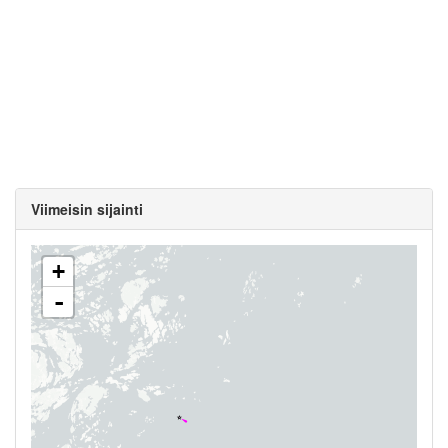
Viimeisin sijainti
+
-