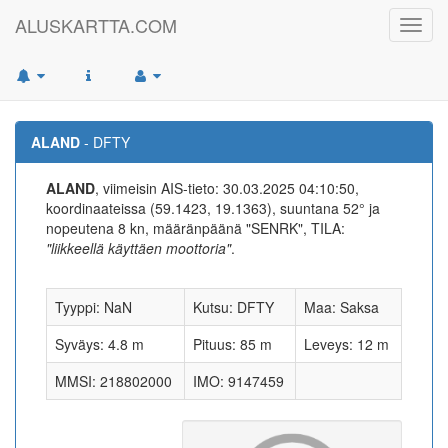
ALUSKARTTA.COM
Toggl
navig
ALAND
- DFTY
ALAND
, viimeisin AIS-tieto: 30.03.2025 04:10:50,
koordinaateissa (59.1423, 19.1363), suuntana 52° ja
nopeutena 8 kn, määränpäänä "SENRK", TILA:
"liikkeellä käyttäen moottoria"
.
Tyyppi: NaN
Kutsu: DFTY
Maa: Saksa
Syväys: 4.8 m
Pituus: 85 m
Leveys: 12 m
MMSI: 218802000
IMO: 9147459