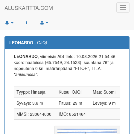
ALUSKARTTA.COM
Toggl
navig
LEONARDO
- OJQI
LEONARDO
, viimeisin AIS-tieto: 10.08.2026 21:54:46,
koordinaateissa (65.7549, 24.1523), suuntana 76° ja
nopeutena 0 kn, määränpäänä "FITOR", TILA:
"ankkurissa"
.
Tyyppi: Hinaaja
Kutsu: OJQI
Maa: Suomi
Syväys: 3.6 m
Pituus: 29 m
Leveys: 9 m
MMSI: 230644000
IMO: 8521464