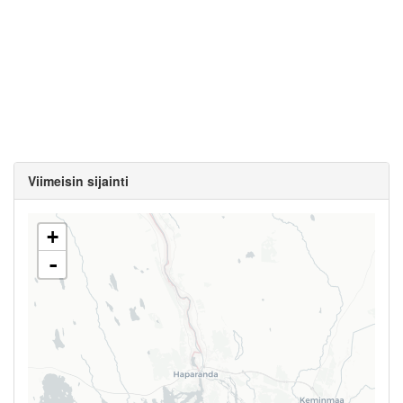
Viimeisin sijainti
+
-