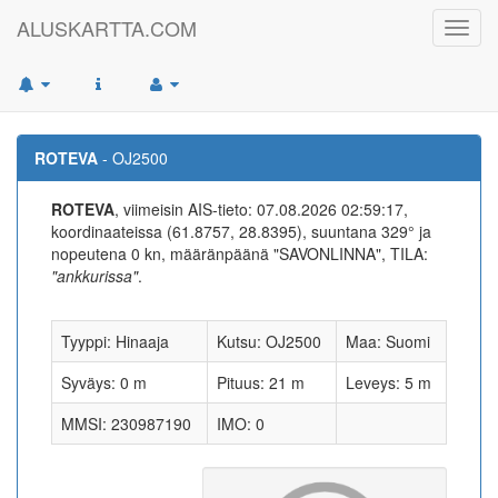
ALUSKARTTA.COM
Toggl
navig
ROTEVA
- OJ2500
ROTEVA
, viimeisin AIS-tieto: 07.08.2026 02:59:17,
koordinaateissa (61.8757, 28.8395), suuntana 329° ja
nopeutena 0 kn, määränpäänä "SAVONLINNA", TILA:
"ankkurissa"
.
Tyyppi: Hinaaja
Kutsu: OJ2500
Maa: Suomi
Syväys: 0 m
Pituus: 21 m
Leveys: 5 m
MMSI: 230987190
IMO: 0