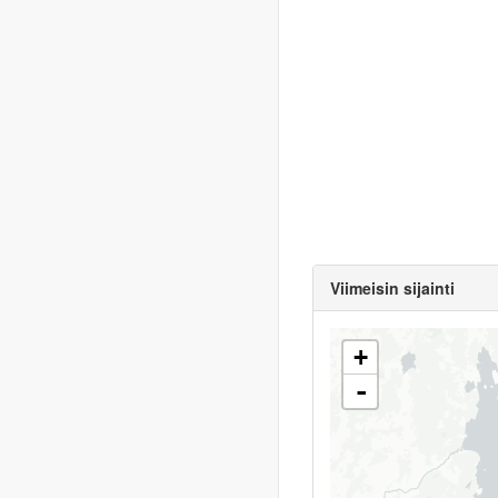
Viimeisin sijainti
+
-