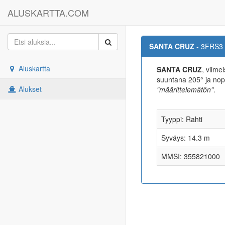
ALUSKARTTA.COM
SANTA CRUZ
- 3FRS3
Aluskartta
SANTA CRUZ
, viime
suuntana 205° ja n
Alukset
"määrittelemätön"
.
Tyyppi: Rahti
Syväys: 14.3 m
MMSI: 355821000