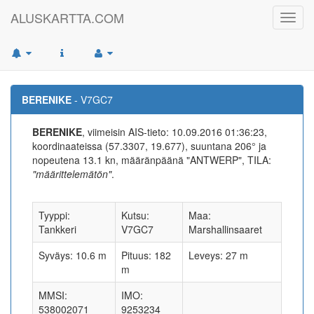
ALUSKARTTA.COM
Toggl
navig
BERENIKE
- V7GC7
BERENIKE
, viimeisin AIS-tieto: 10.09.2016 01:36:23,
koordinaateissa (57.3307, 19.677), suuntana 206° ja
nopeutena 13.1 kn, määränpäänä "ANTWERP", TILA:
"määrittelemätön"
.
Tyyppi:
Kutsu:
Maa:
Tankkeri
V7GC7
Marshallinsaaret
Syväys: 10.6 m
Pituus: 182
Leveys: 27 m
m
MMSI:
IMO:
538002071
9253234