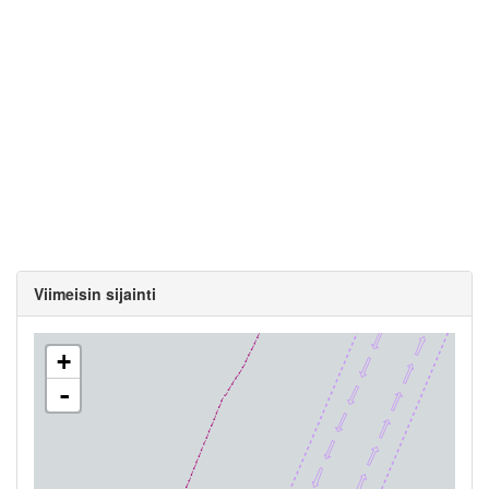
Viimeisin sijainti
+
-