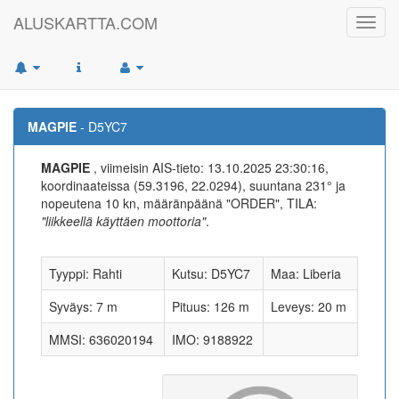
ALUSKARTTA.COM
Toggl
navig
MAGPIE
- D5YC7
MAGPIE
, viimeisin AIS-tieto: 13.10.2025 23:30:16,
koordinaateissa (59.3196, 22.0294), suuntana 231° ja
nopeutena 10 kn, määränpäänä "ORDER", TILA:
"liikkeellä käyttäen moottoria"
.
Tyyppi: Rahti
Kutsu: D5YC7
Maa: Liberia
Syväys: 7 m
Pituus: 126 m
Leveys: 20 m
MMSI: 636020194
IMO: 9188922