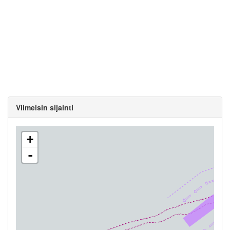
Viimeisin sijainti
+
-