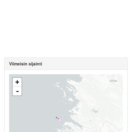
Viimeisin sijainti
+
-