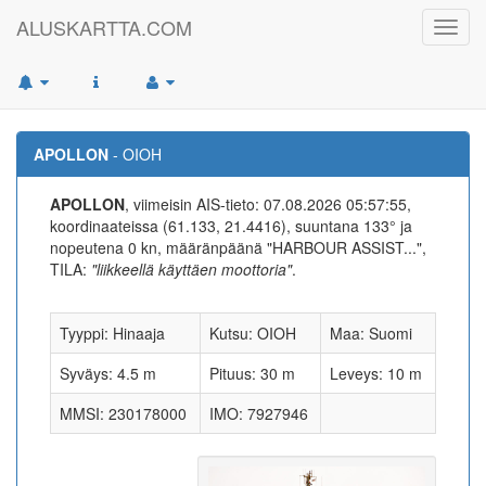
ALUSKARTTA.COM
Toggl
navig
APOLLON
- OIOH
APOLLON
, viimeisin AIS-tieto: 07.08.2026 05:57:55,
koordinaateissa (61.133, 21.4416), suuntana 133° ja
nopeutena 0 kn, määränpäänä "HARBOUR ASSIST...",
TILA:
"liikkeellä käyttäen moottoria"
.
Tyyppi: Hinaaja
Kutsu: OIOH
Maa: Suomi
Syväys: 4.5 m
Pituus: 30 m
Leveys: 10 m
MMSI: 230178000
IMO: 7927946