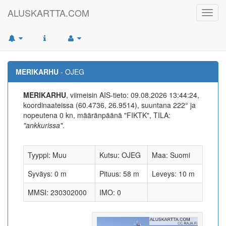
ALUSKARTTA.COM
Toggl
navig
MERIKARHU
- OJEG
MERIKARHU
, viimeisin AIS-tieto: 09.08.2026 13:44:24,
koordinaateissa (60.4736, 26.9514), suuntana 222° ja
nopeutena 0 kn, määränpäänä "FIKTK", TILA:
"ankkurissa"
.
Tyyppi: Muu
Kutsu: OJEG
Maa: Suomi
Syväys: 0 m
Pituus: 58 m
Leveys: 10 m
MMSI: 230302000
IMO: 0