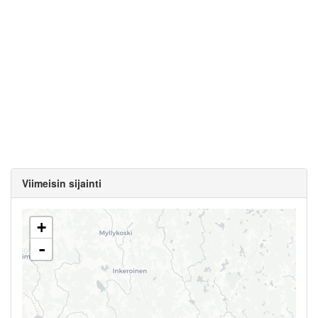
Viimeisin sijainti
+
-