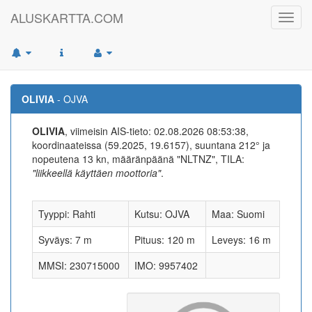
ALUSKARTTA.COM
Toggl
navig
OLIVIA
- OJVA
OLIVIA
, viimeisin AIS-tieto: 02.08.2026 08:53:38,
koordinaateissa (59.2025, 19.6157), suuntana 212° ja
nopeutena 13 kn, määränpäänä "NLTNZ", TILA:
"liikkeellä käyttäen moottoria"
.
Tyyppi: Rahti
Kutsu: OJVA
Maa: Suomi
Syväys: 7 m
Pituus: 120 m
Leveys: 16 m
MMSI: 230715000
IMO: 9957402