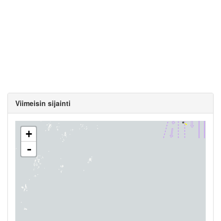
Viimeisin sijainti
+
-