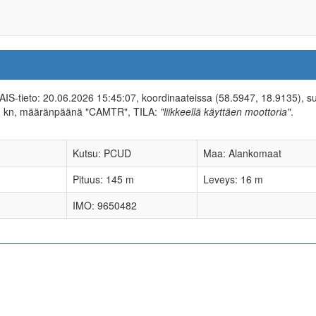
n AIS-tieto: 20.06.2026 15:45:07, koordinaateissa (58.5947, 18.9135), 
1 kn, määränpäänä "CAMTR", TILA:
"liikkeellä käyttäen moottoria"
.
Kutsu: PCUD
Maa: Alankomaat
Pituus: 145 m
Leveys: 16 m
IMO: 9650482