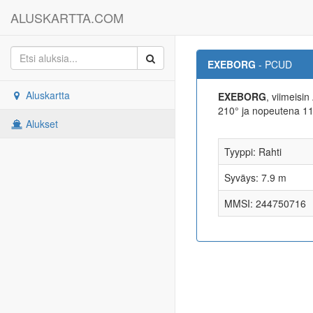
ALUSKARTTA.COM
EXEBORG
- PCUD
Aluskartta
EXEBORG
, viimeisi
210° ja nopeutena 1
Alukset
Tyyppi: Rahti
Syväys: 7.9 m
MMSI: 244750716