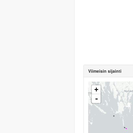
Viimeisin sijainti
+
-