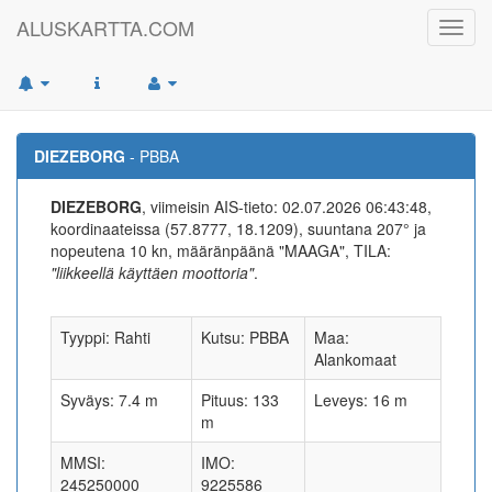
ALUSKARTTA.COM
Toggl
navig
DIEZEBORG
- PBBA
DIEZEBORG
, viimeisin AIS-tieto: 02.07.2026 06:43:48,
koordinaateissa (57.8777, 18.1209), suuntana 207° ja
nopeutena 10 kn, määränpäänä "MAAGA", TILA:
"liikkeellä käyttäen moottoria"
.
Tyyppi: Rahti
Kutsu: PBBA
Maa:
Alankomaat
Syväys: 7.4 m
Pituus: 133
Leveys: 16 m
m
MMSI:
IMO:
245250000
9225586