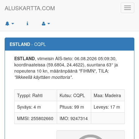
ALUSKARTTA.COM
Toggl
navig
ESTLAND
- CQPL
ESTLAND
, viimeisin AIS-tieto: 06.08.2026 05:09:30,
koordinaateissa (59.6804, 24.4622), suuntana 63° ja
nopeutena 10 kn, määränpäänä "FIHMN", TILA:
"liikkeellä käyttäen moottoria"
.
Tyyppi: Rahti
Kutsu: CQPL
Maa: Madeira
Syväys: 4 m
Pituus: 99 m
Leveys: 17 m
MMSI: 255802660
IMO: 9247314