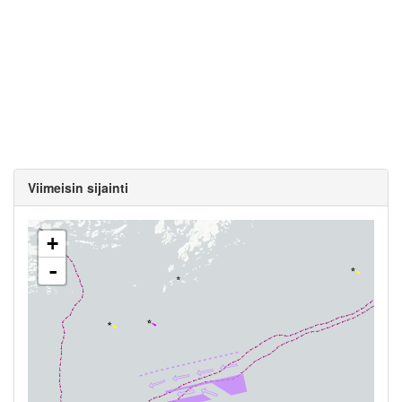
Viimeisin sijainti
+
-