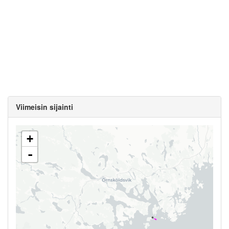
Viimeisin sijainti
+
-