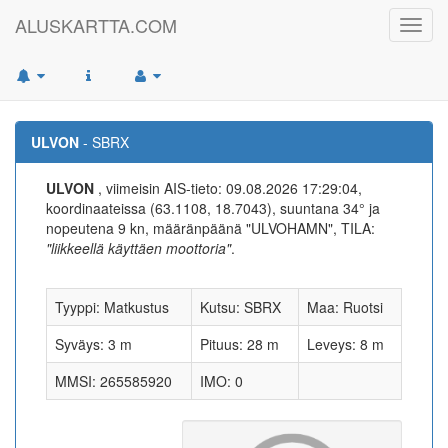
ALUSKARTTA.COM
Toggl
navig
ULVON
- SBRX
ULVON
, viimeisin AIS-tieto: 09.08.2026 17:29:04,
koordinaateissa (63.1108, 18.7043), suuntana 34° ja
nopeutena 9 kn, määränpäänä "ULVOHAMN", TILA:
"liikkeellä käyttäen moottoria"
.
Tyyppi: Matkustus
Kutsu: SBRX
Maa: Ruotsi
Syväys: 3 m
Pituus: 28 m
Leveys: 8 m
MMSI: 265585920
IMO: 0