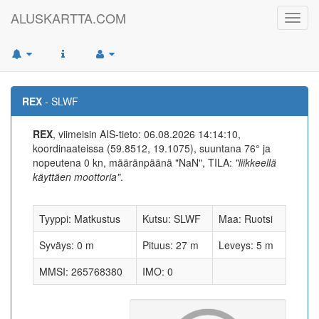
ALUSKARTTA.COM
Toggl
navig
REX
- SLWF
REX
, viimeisin AIS-tieto: 06.08.2026 14:14:10,
koordinaateissa (59.8512, 19.1075), suuntana 76° ja
nopeutena 0 kn, määränpäänä "NaN", TILA:
"liikkeellä
käyttäen moottoria"
.
Tyyppi: Matkustus
Kutsu: SLWF
Maa: Ruotsi
Syväys: 0 m
Pituus: 27 m
Leveys: 5 m
MMSI: 265768380
IMO: 0