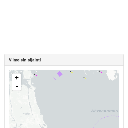
Viimeisin sijainti
+
-