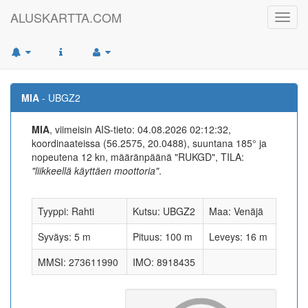
ALUSKARTTA.COM
Toggl
navig
MIA
- UBGZ2
MIA
, viimeisin AIS-tieto: 04.08.2026 02:12:32,
koordinaateissa (56.2575, 20.0488), suuntana 185° ja
nopeutena 12 kn, määränpäänä "RUKGD", TILA:
"liikkeellä käyttäen moottoria"
.
Tyyppi: Rahti
Kutsu: UBGZ2
Maa: Venäjä
Syväys: 5 m
Pituus: 100 m
Leveys: 16 m
MMSI: 273611990
IMO: 8918435