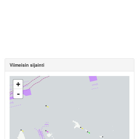
Viimeisin sijainti
+
-