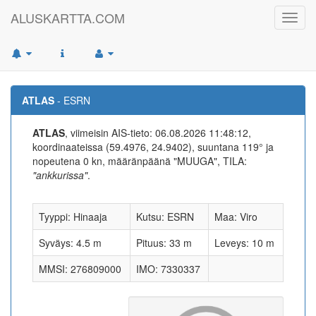
ALUSKARTTA.COM
Toggl
navig
ATLAS
- ESRN
ATLAS
, viimeisin AIS-tieto: 06.08.2026 11:48:12,
koordinaateissa (59.4976, 24.9402), suuntana 119° ja
nopeutena 0 kn, määränpäänä "MUUGA", TILA:
"ankkurissa"
.
Tyyppi: Hinaaja
Kutsu: ESRN
Maa: Viro
Syväys: 4.5 m
Pituus: 33 m
Leveys: 10 m
MMSI: 276809000
IMO: 7330337