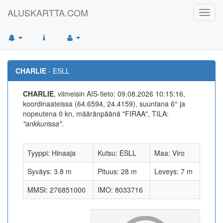
ALUSKARTTA.COM
Toggl
navig
CHARLIE
- ESLL
CHARLIE
, viimeisin AIS-tieto: 09.08.2026 10:15:16,
koordinaateissa (64.6594, 24.4159), suuntana 6° ja
nopeutena 0 kn, määränpäänä "FIRAA", TILA:
"ankkurissa"
.
Tyyppi: Hinaaja
Kutsu: ESLL
Maa: Viro
Syväys: 3.8 m
Pituus: 28 m
Leveys: 7 m
MMSI: 276851000
IMO: 8033716