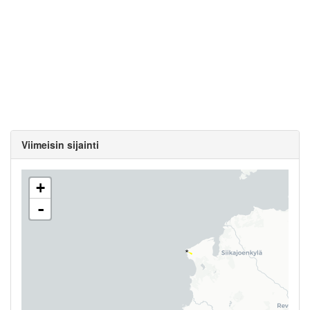
Viimeisin sijainti
+
-