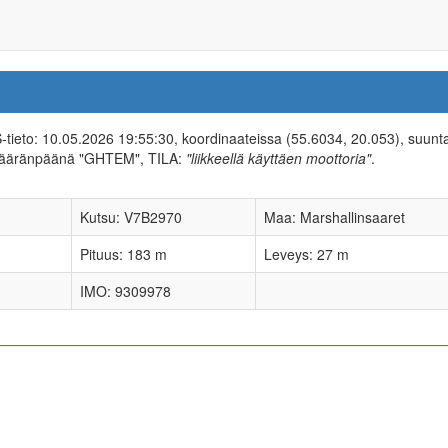
IS-tieto: 10.05.2026 19:55:30, koordinaateissa (55.6034, 20.053), suun
määränpäänä "GHTEM", TILA:
"liikkeellä käyttäen moottoria"
.
Kutsu: V7B2970
Maa: Marshallinsaaret
Pituus: 183 m
Leveys: 27 m
IMO: 9309978