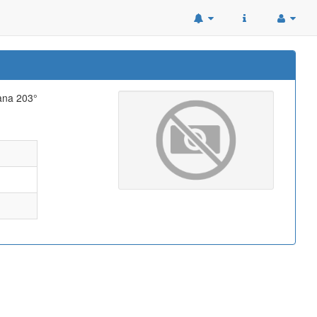
tana 203°