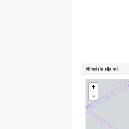
Viimeisin sijainti
+
-