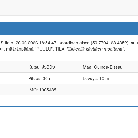
AIS-tieto: 26.06.2026 18:54:47, koordinaateissa (59.7704, 28.4352), su
 kn, määränpäänä "RUULU", TILA:
"liikkeellä käyttäen moottoria"
.
Kutsu: J5BD9
Maa: Guinea-Bissau
Pituus: 30 m
Leveys: 13 m
IMO: 1065485