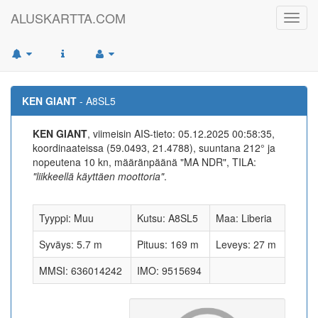
ALUSKARTTA.COM
Toggl
navig
KEN GIANT
- A8SL5
KEN GIANT
, viimeisin AIS-tieto: 05.12.2025 00:58:35,
koordinaateissa (59.0493, 21.4788), suuntana 212° ja
nopeutena 10 kn, määränpäänä "MA NDR", TILA:
"liikkeellä käyttäen moottoria"
.
Tyyppi: Muu
Kutsu: A8SL5
Maa: Liberia
Syväys: 5.7 m
Pituus: 169 m
Leveys: 27 m
MMSI: 636014242
IMO: 9515694