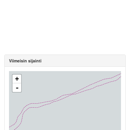
Viimeisin sijainti
+
-