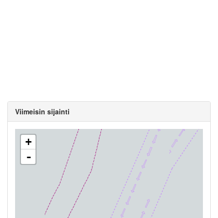
Viimeisin sijainti
+
-