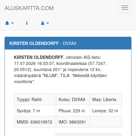
ALUSKARTTA.COM
Toggl
navig
KIRSTEN OLDENDORFF
- D5XA9
KIRSTEN OLDENDORFF
, viimeisin AIS-tieto:
17.07.2026 16:53:07, koordinaateissa (57.7247,
20.0512), suuntana 201° ja nopeutena 12 kn,
määränpäänä "NLIJM", TILA:
"liikkeellä käyttäen
moottoria"
.
Tyyppi: Rahti
Kutsu: D5XA9
Maa: Liberia
Syväys: 7 m
Pituus: 229 m
Leveys: 32 m
MMSI: 636019972
IMO: 9863091