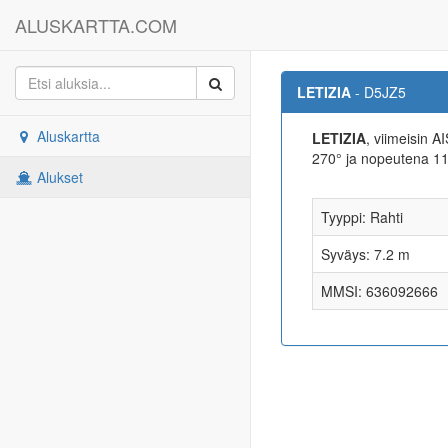
ALUSKARTTA.COM
LETIZIA
- D5JZ5
Aluskartta
LETIZIA
, viimeisin 
270° ja nopeutena 1
Alukset
Tyyppi: Rahti
Syväys: 7.2 m
MMSI: 636092666