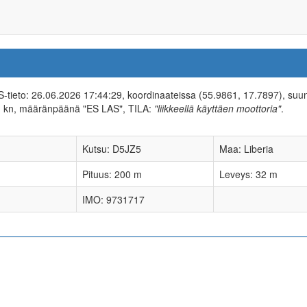
AIS-tieto: 26.06.2026 17:44:29, koordinaateissa (55.9861, 17.7897), suu
1 kn, määränpäänä "ES LAS", TILA:
"liikkeellä käyttäen moottoria"
.
Kutsu: D5JZ5
Maa: Liberia
Pituus: 200 m
Leveys: 32 m
IMO: 9731717