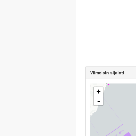
Viimeisin sijainti
+
-