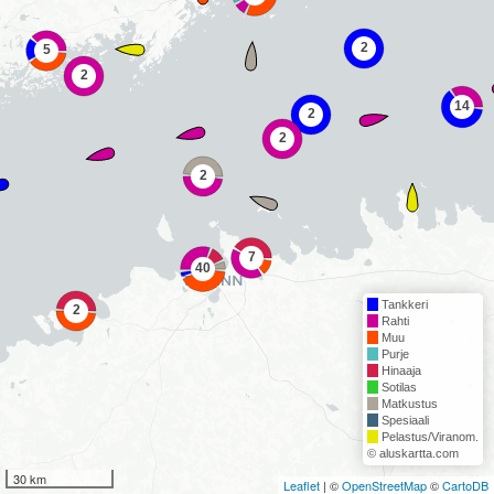
Tankkeri
Rahti
Muu
Purje
Hinaaja
Sotilas
Matkustus
Spesiaali
Pelastus/Viranom.
© aluskartta.com
30 km
Leaflet
| ©
OpenStreetMap
©
CartoDB