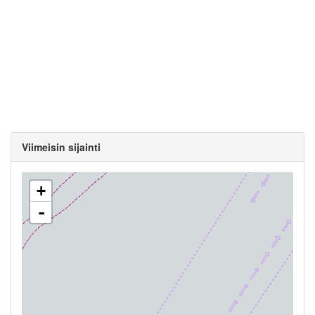
Viimeisin sijainti
+
-