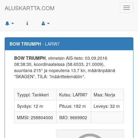
ALUSKARTTA.COM
Toggl
navig
BOW TRIUMPH
- LARW7
BOW TRIUMPH
, viimeisin AIS-tieto: 03.09.2016
08:38:30, koordinaateissa (58.6533, 21.0009),
suuntana 215° ja nopeutena 13.7 kn, määränpäänä
"SKAGEN", TILA:
"määrittelemätön"
.
Tyyppi: Tankkeri
Kutsu: LARW7
Maa: Norja
Syväys: 12 m
Pituus: 182 m
Leveys: 32 m
MMSI: 258804000
IMO: 9669902