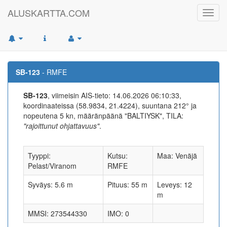
ALUSKARTTA.COM
Toggl
navig
SB-123
- RMFE
SB-123
, viimeisin AIS-tieto: 14.06.2026 06:10:33,
koordinaateissa (58.9834, 21.4224), suuntana 212° ja
nopeutena 5 kn, määränpäänä "BALTIYSK", TILA:
"rajoittunut ohjattavuus"
.
Tyyppi:
Kutsu:
Maa: Venäjä
Pelast/Viranom
RMFE
Syväys: 5.6 m
Pituus: 55 m
Leveys: 12
m
MMSI: 273544330
IMO: 0