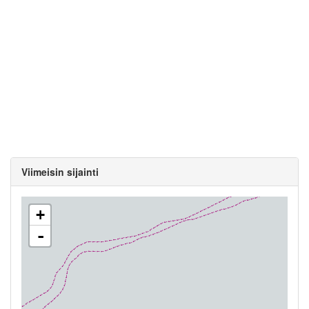
Viimeisin sijainti
+
-