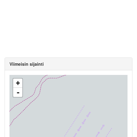
Viimeisin sijainti
+
-