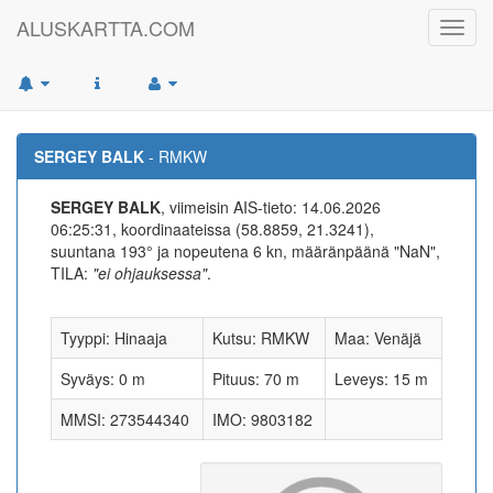
ALUSKARTTA.COM
Toggl
navig
SERGEY BALK
- RMKW
SERGEY BALK
, viimeisin AIS-tieto: 14.06.2026
06:25:31, koordinaateissa (58.8859, 21.3241),
suuntana 193° ja nopeutena 6 kn, määränpäänä "NaN",
TILA:
"ei ohjauksessa"
.
Tyyppi: Hinaaja
Kutsu: RMKW
Maa: Venäjä
Syväys: 0 m
Pituus: 70 m
Leveys: 15 m
MMSI: 273544340
IMO: 9803182