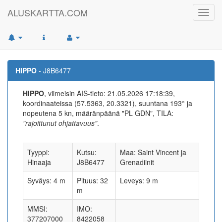
ALUSKARTTA.COM
Toggl
navig
HIPPO
- J8B6477
HIPPO
, viimeisin AIS-tieto: 21.05.2026 17:18:39,
koordinaateissa (57.5363, 20.3321), suuntana 193° ja
nopeutena 5 kn, määränpäänä "PL GDN", TILA:
"rajoittunut ohjattavuus"
.
Tyyppi:
Kutsu:
Maa: Saint Vincent ja
Hinaaja
J8B6477
Grenadiinit
Syväys: 4 m
Pituus: 32
Leveys: 9 m
m
MMSI:
IMO:
377207000
8422058