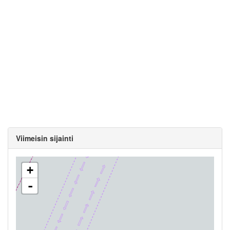
Viimeisin sijainti
+
-