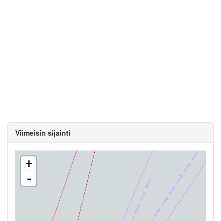
Viimeisin sijainti
+
-