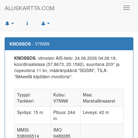
ALUSKARTTA.COM
Toggl
navig
KNOSSOS
- V7NW8
KNOSSOS
, viimeisin AIS-tieto: 24.06.2026 04:26:18,
koordinaateissa (57.8673, 20.1592), suuntana 203° ja
nopeutena 11 kn, määränpäänä "SGSIN", TILA:
"liikkeellä käyttäen moottoria"
.
Tyyppi:
Kutsu:
Maa:
Tankkeri
V7NW8
Marshallinsaaret
Syväys: 15 m
Pituus: 244
Leveys: 42 m
m
MMSI:
IMO:
538006514
9489285