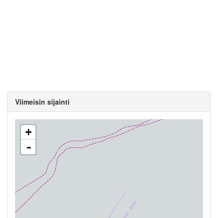
Viimeisin sijainti
+
-