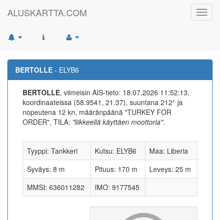
ALUSKARTTA.COM
Toggl
navig
BERTOLLE
- ELYB6
BERTOLLE
, viimeisin AIS-tieto: 18.07.2026 11:52:13,
koordinaateissa (58.9541, 21.37), suuntana 212° ja
nopeutena 12 kn, määränpäänä "TURKEY FOR
ORDER", TILA:
"liikkeellä käyttäen moottoria"
.
Tyyppi: Tankkeri
Kutsu: ELYB6
Maa: Liberia
Syväys: 8 m
Pituus: 170 m
Leveys: 25 m
MMSI: 636011282
IMO: 9177545