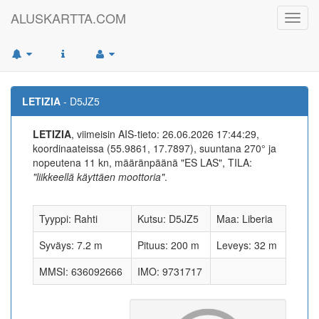
ALUSKARTTA.COM
Toggl
navig
LETIZIA
- D5JZ5
LETIZIA
, viimeisin AIS-tieto: 26.06.2026 17:44:29,
koordinaateissa (55.9861, 17.7897), suuntana 270° ja
nopeutena 11 kn, määränpäänä "ES LAS", TILA:
"liikkeellä käyttäen moottoria"
.
Tyyppi: Rahti
Kutsu: D5JZ5
Maa: Liberia
Syväys: 7.2 m
Pituus: 200 m
Leveys: 32 m
MMSI: 636092666
IMO: 9731717