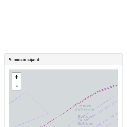
Viimeisin sijainti
+
-