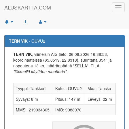
ALUSKARTTA.COM
Toggl
navig
TERN VIK
- OUVU2
TERN VIK
, viimeisin AIS-tieto: 06.08.2026 16:38:53,
koordinaateissa (65.0519, 22.8318), suuntana 354° ja
nopeutena 13 kn, määränpäänä "SELLA", TILA:
"liikkeellä käyttäen moottoria"
.
Tyyppi: Tankkeri
Kutsu: OUVU2
Maa: Tanska
Syväys: 8 m
Pituus: 147 m
Leveys: 22 m
MMSI: 219034365
IMO: 9988970