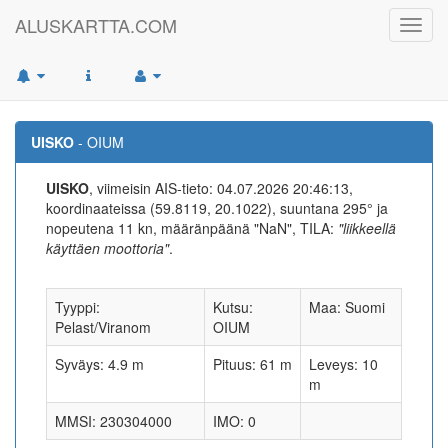
ALUSKARTTA.COM
Toggl
navig
UISKO
- OIUM
UISKO
, viimeisin AIS-tieto: 04.07.2026 20:46:13,
koordinaateissa (59.8119, 20.1022), suuntana 295° ja
nopeutena 11 kn, määränpäänä "NaN", TILA:
"liikkeellä
käyttäen moottoria"
.
Tyyppi:
Kutsu:
Maa: Suomi
Pelast/Viranom
OIUM
Syväys: 4.9 m
Pituus: 61 m
Leveys: 10
m
MMSI: 230304000
IMO: 0