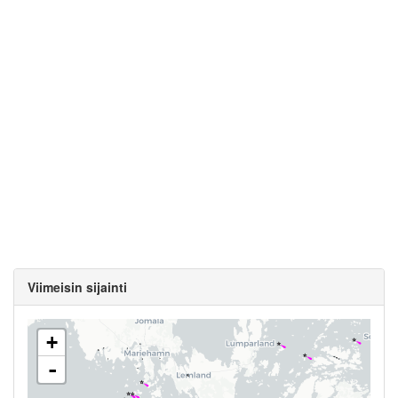
Viimeisin sijainti
+
-